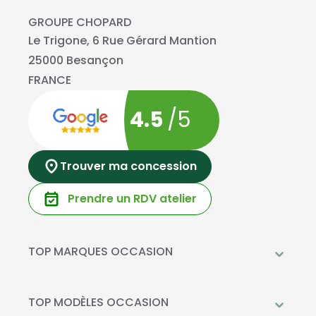
GROUPE CHOPARD
Le Trigone, 6 Rue Gérard Mantion
25000 Besançon
FRANCE
4.5
/5
Trouver ma concession
Prendre un RDV atelier
TOP MARQUES OCCASION
Peugeot
Mercedes-Benz
TOP MODÈLES OCCASION