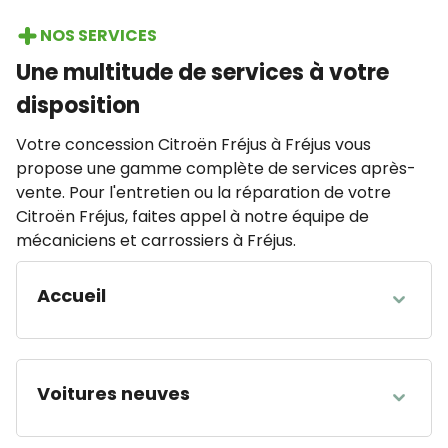
NOS SERVICES
Une multitude de services à votre
disposition
Votre concession Citroën Fréjus à Fréjus vous
propose une gamme complète de services après-
vente. Pour l'entretien ou la réparation de votre
Citroën Fréjus, faites appel à notre équipe de
mécaniciens et carrossiers à Fréjus.
Accueil
HEURES D'OUVERTURE
Lundi
08:00 - 12:00 14:00 - 19:00
Voitures neuves
Mardi
08:00 - 12:00 14:00 - 19:00
Mercredi
08:00 - 12:00 14:00 - 19:00
HEURES D'OUVERTURE