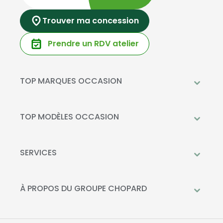
Trouver ma concession
Prendre un RDV atelier
TOP MARQUES OCCASION
Peugeot
Mercedes-Benz
TOP MODÈLES OCCASION
Citroën
Citroën C3
DS Automobiles
Peugeot 208
SERVICES
Toyota
Mercedes GLC
Prendre rendez-vous à l'atelier
Opel
Peugeot 2008
Livraison à domicile
À PROPOS DU GROUPE CHOPARD
Kia
DS 3
Financement
Qui sommes-nous?
Fiat
Toyota C-HR
La Recharge Chopard
Nos concessions